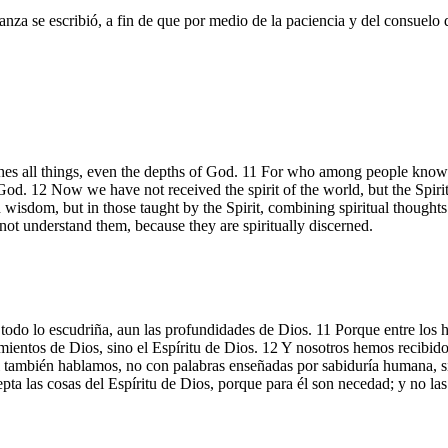
anza se escribió, a fin de que por medio de la paciencia y del consuelo 
ches all things, even the depths of God. 11 For who among people knows t
God. 12 Now we have not received the spirit of the world, but the Spiri
isdom, but in those taught by the Spirit, combining spiritual thoughts 
nnot understand them, because they are spiritually discerned.
u todo lo escudriña, aun las profundidades de Dios. 11 Porque entre lo
ientos de Dios, sino el Espíritu de Dios. 12 Y nosotros hemos recibido,
 también hablamos, no con palabras enseñadas por sabiduría humana, s
cepta las cosas del Espíritu de Dios, porque para él son necedad; y no l