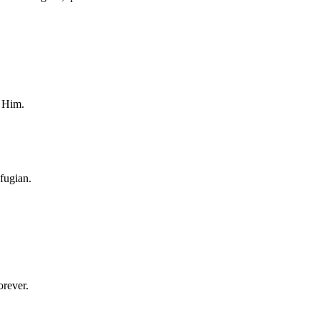
n Him.
fugian.
orever.