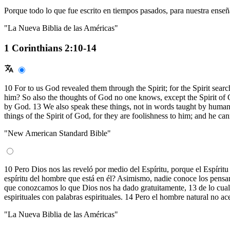
Porque todo lo que fue escrito en tiempos pasados, para nuestra enseñ
"La Nueva Biblia de las Américas"
1 Corinthians 2:10-14
10 For to us God revealed them through the Spirit; for the Spirit sear
him? So also the thoughts of God no one knows, except the Spirit of 
by God. 13 We also speak these things, not in words taught by human w
things of the Spirit of God, for they are foolishness to him; and he ca
"New American Standard Bible"
10 Pero Dios nos las reveló por medio del Espíritu, porque el Espírit
espíritu del hombre que está en él? Asimismo, nadie conoce los pensam
que conozcamos lo que Dios nos ha dado gratuitamente, 13 de lo cual
espirituales con palabras espirituales. 14 Pero el hombre natural no a
"La Nueva Biblia de las Américas"