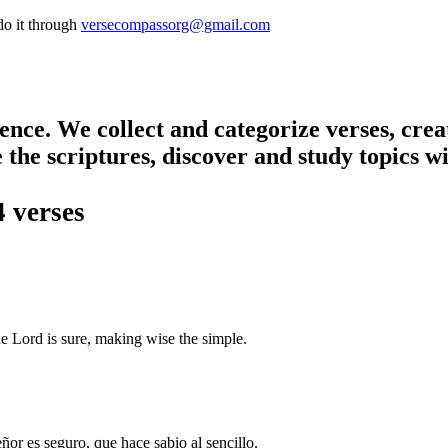
do it through
versecompassorg@gmail.com
nce. We collect and categorize verses, creati
re the scriptures, discover and study topics w
4 verses
he Lord is sure, making wise the simple.
eñor es seguro, que hace sabio al sencillo.