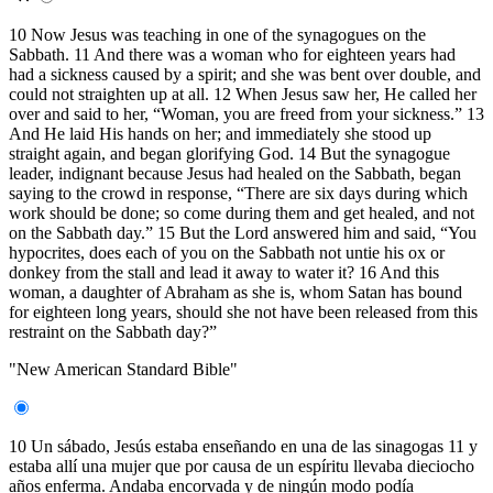
10 Now Jesus was teaching in one of the synagogues on the
Sabbath. 11 And there was a woman who for eighteen years had
had a sickness caused by a spirit; and she was bent over double, and
could not straighten up at all. 12 When Jesus saw her, He called her
over and said to her, “Woman, you are freed from your sickness.” 13
And He laid His hands on her; and immediately she stood up
straight again, and began glorifying God. 14 But the synagogue
leader, indignant because Jesus had healed on the Sabbath, began
saying to the crowd in response, “There are six days during which
work should be done; so come during them and get healed, and not
on the Sabbath day.” 15 But the Lord answered him and said, “You
hypocrites, does each of you on the Sabbath not untie his ox or
donkey from the stall and lead it away to water it? 16 And this
woman, a daughter of Abraham as she is, whom Satan has bound
for eighteen long years, should she not have been released from this
restraint on the Sabbath day?”
"New American Standard Bible"
10 Un sábado, Jesús estaba enseñando en una de las sinagogas 11 y
estaba allí una mujer que por causa de un espíritu llevaba dieciocho
años enferma. Andaba encorvada y de ningún modo podía