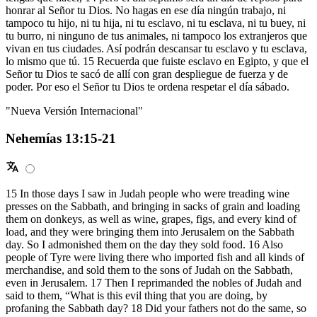
honrar al Señor tu Dios. No hagas en ese día ningún trabajo, ni
tampoco tu hijo, ni tu hija, ni tu esclavo, ni tu esclava, ni tu buey, ni
tu burro, ni ninguno de tus animales, ni tampoco los extranjeros que
vivan en tus ciudades. Así podrán descansar tu esclavo y tu esclava,
lo mismo que tú. 15 Recuerda que fuiste esclavo en Egipto, y que el
Señor tu Dios te sacó de allí con gran despliegue de fuerza y de
poder. Por eso el Señor tu Dios te ordena respetar el día sábado.
"Nueva Versión Internacional"
Nehemías 13:15-21
15 In those days I saw in Judah people who were treading wine
presses on the Sabbath, and bringing in sacks of grain and loading
them on donkeys, as well as wine, grapes, figs, and every kind of
load, and they were bringing them into Jerusalem on the Sabbath
day. So I admonished them on the day they sold food. 16 Also
people of Tyre were living there who imported fish and all kinds of
merchandise, and sold them to the sons of Judah on the Sabbath,
even in Jerusalem. 17 Then I reprimanded the nobles of Judah and
said to them, “What is this evil thing that you are doing, by
profaning the Sabbath day? 18 Did your fathers not do the same, so