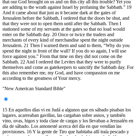
that our God brought on us and on this city all this trouble? Yet you
are adding to the wrath against Israel by profaning the Sabbath.” 19
And it came about that just as it became dark at the gates of
Jerusalem before the Sabbath, I ordered that the doors be shut, and
that they were not to open them until after the Sabbath. Then I
stationed some of my servants at the gates so that no load would
enter on the Sabbath day. 20 Once or twice the traders and
merchants of every kind of merchandise spent the night outside
Jerusalem. 21 Then I warned them and said to them, “Why do you
spend the night in front of the wall? If you do so again, I will use
force against you.” From that time on they did not come on the
Sabbath. 22 And I ordered the Levites that they were to purify
themselves and come as gatekeepers to sanctify the Sabbath day. For
this also remember me, my God, and have compassion on me
according to the greatness of Your mercy.
"New American Standard Bible"
15 En aquellos días vi en Judá a algunos que en sábado pisaban los
lagares, acarreaban gavillas, las cargaban sobre asnos, y también
vino, uvas, higos y toda clase de cargas y los llevaban a Jerusalén en
día de sábado. Los amonesté acerca del día en que vendían las
provisiones. 16 Y la gente de Tiro que habitaba allí traía pescado y