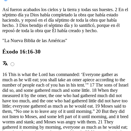
Así fueron acabados los cielos y la tierra y todas sus huestes. 2 En el
séptimo día ya Dios había completado la obra que había estado
haciendo, y reposó en el día séptimo de toda la obra que había
hecho. 3 Dios bendijo el séptimo día y lo santificó, porque en él
reposó de toda la obra que Él había creado y hecho.
"La Nueva Biblia de las Américas"
Éxodo 16:16-30
16 This is what the Lord has commanded: ‘Everyone gather as
much as he will eat; you shall take an omer apiece according to the
number of people each of you has in his tent.’” 17 The sons of Israel
did so, and some gathered much and some little. 18 When they
measured it by the omer, the one who had gathered much did not
have too much, and the one who had gathered little did not have too
little; everyone gathered as much as he would eat. 19 Moses said to
them, “No one is to leave any of it until morning.” 20 But they did
not listen to Moses, and some left part of it until morning, and it bred
worms and stank; and Moses was angry with them. 21 They
gathered it morning by morning, everyone as much as he would eat;