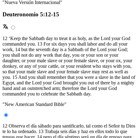
"Nueva Versión Internacional"
Deuteronomio 5:12-15
12 ‘Keep the Sabbath day to treat it as holy, as the Lord your God
commanded you. 13 For six days you shall labor and do all your
work, 14 but the seventh day is a Sabbath of the Lord your God;
you shall not do any work that day, you or your son or your
daughter, or your male slave or your female slave, or your ox, your
donkey, or any of your cattle, or your resident who stays with you,
so that your male slave and your female slave may rest as well as
you. 15 And you shall remember that you were a slave in the land of
Egypt, and the Lord your God brought you out of there by a mighty
hand and an outstretched arm; therefore the Lord your God
commanded you to celebrate the Sabbath day.
"New American Standard Bible"
12 Observa el día sábado para santificarlo, tal como el Señor tu Dios
te lo ha ordenado. 13 Trabaja seis días y haz en ellos todo lo que
tengas que hacer, 14 pero el día séptimo será un día de reposo para