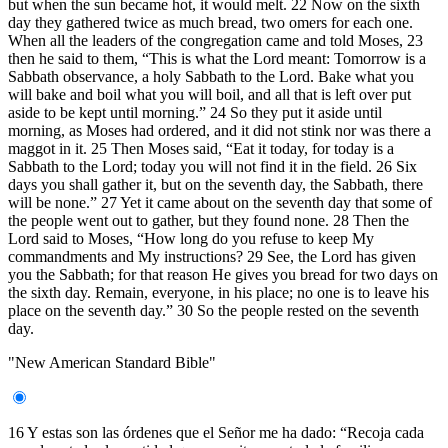
but when the sun became hot, it would melt. 22 Now on the sixth
day they gathered twice as much bread, two omers for each one.
When all the leaders of the congregation came and told Moses, 23
then he said to them, “This is what the Lord meant: Tomorrow is a
Sabbath observance, a holy Sabbath to the Lord. Bake what you
will bake and boil what you will boil, and all that is left over put
aside to be kept until morning.” 24 So they put it aside until
morning, as Moses had ordered, and it did not stink nor was there a
maggot in it. 25 Then Moses said, “Eat it today, for today is a
Sabbath to the Lord; today you will not find it in the field. 26 Six
days you shall gather it, but on the seventh day, the Sabbath, there
will be none.” 27 Yet it came about on the seventh day that some of
the people went out to gather, but they found none. 28 Then the
Lord said to Moses, “How long do you refuse to keep My
commandments and My instructions? 29 See, the Lord has given
you the Sabbath; for that reason He gives you bread for two days on
the sixth day. Remain, everyone, in his place; no one is to leave his
place on the seventh day.” 30 So the people rested on the seventh
day.
"New American Standard Bible"
16 Y estas son las órdenes que el Señor me ha dado: “Recoja cada