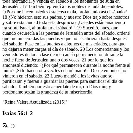
toda mercancía, y vendía en sábado a los habitantes de Judá en
Jerusalén. 17 También reprendí a los nobles de Judá diciéndoles:
“¿Por qué hacen ustedes esta cosa mala, profanando así el sábado?
18 ¿No hicieron esto sus padres, y nuestro Dios trajo sobre nosotros
y sobre esta ciudad toda esta desgracia? ¡Ustedes están añadiendo
ira sobre Israel, al profanar el sábado!”. 19 Sucedió, pues, que
cuando oscurecía a las puertas de Jerusalén antes del sábado, ordené
que fueran cerradas las puertas y que no las abrieran hasta después
del sábado. Puse en las puertas a algunos de mis criados, para que
no dejaran meter cargas el día de sábado. 20 Los comerciantes y los
vendedores de toda clase de mercancía permanecieron durante la
noche fuera de Jerusalén una o dos veces, 21 por lo que los
amonesté diciendo: “¿Por qué permanecen durante la noche frente al
muro? ¡Si lo hacen otra vez les echaré mano!”. Desde entonces no
vinieron en el sábado. 22 Luego mandé a los levitas que se
purificaran y fueran a guardar las puertas para santificar el día de
sábado. También por esto acuérdate de mí, oh Dios mío, y
perdóname según la grandeza de tu misericordia.
"Reina Valera Actualizada (2015)"
Isaías 56:1-2