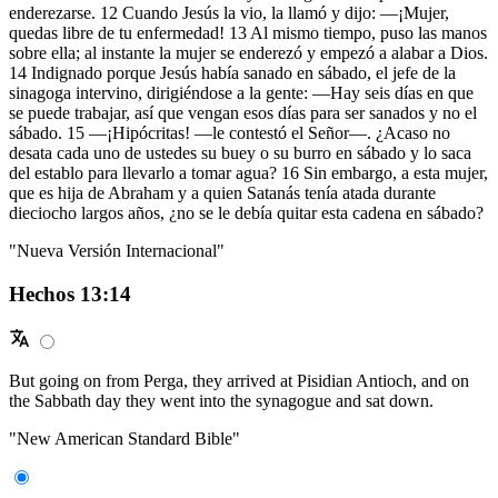
enderezarse. 12 Cuando Jesús la vio, la llamó y dijo: —¡Mujer,
quedas libre de tu enfermedad! 13 Al mismo tiempo, puso las manos
sobre ella; al instante la mujer se enderezó y empezó a alabar a Dios.
14 Indignado porque Jesús había sanado en sábado, el jefe de la
sinagoga intervino, dirigiéndose a la gente: —Hay seis días en que
se puede trabajar, así que vengan esos días para ser sanados y no el
sábado. 15 —¡Hipócritas! —le contestó el Señor—. ¿Acaso no
desata cada uno de ustedes su buey o su burro en sábado y lo saca
del establo para llevarlo a tomar agua? 16 Sin embargo, a esta mujer,
que es hija de Abraham y a quien Satanás tenía atada durante
dieciocho largos años, ¿no se le debía quitar esta cadena en sábado?
"Nueva Versión Internacional"
Hechos 13:14
But going on from Perga, they arrived at Pisidian Antioch, and on
the Sabbath day they went into the synagogue and sat down.
"New American Standard Bible"