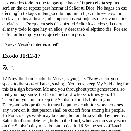
haz en ellos todo lo que tengas que hacer, 10 pero el día séptimo
será un día de reposo para honrar al Señor tu Dios. No hagas en ese
día ningún trabajo, ni tampoco tu hijo, ni tu hija, ni tu esclavo, ni tu
esclava, ni tus animales, ni tampoco los extranjeros que vivan en tus
ciudades. 11 Porque en seis días hizo el Señor los cielos y la tierra,
el mar y todo lo que hay en ellos, y descansó el séptimo día. Por eso
el Señor bendijo y consagró el día de reposo.
"Nueva Versión Internacional"
Éxodo 31:12-17
12 Now the Lord spoke to Moses, saying, 13 “Now as for you,
speak to the sons of Israel, saying, ‘You must keep My Sabbaths; for
this is a sign between Me and you throughout your generations, so
that you may know that I am the Lord who sanctifies you. 14
Therefore you are to keep the Sabbath, for it is holy to you.
Everyone who profanes it must be put to death; for whoever does
any work on it, that person shall be cut off from among his people.
15 For six days work may be done, but on the seventh day there is a
Sabbath of complete rest, holy to the Lord; whoever does any work
on the Sabbath day must be put to death. 16 So the sons of Israel