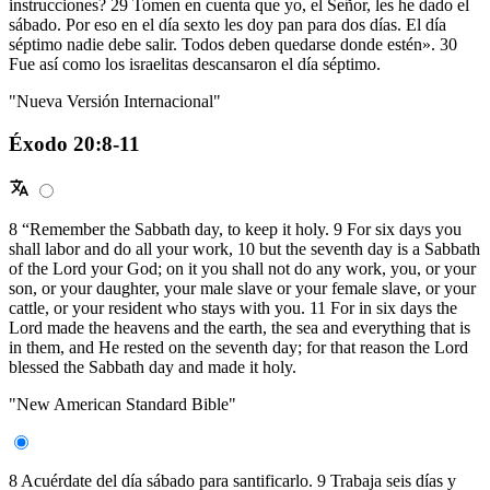
instrucciones? 29 Tomen en cuenta que yo, el Señor, les he dado el
sábado. Por eso en el día sexto les doy pan para dos días. El día
séptimo nadie debe salir. Todos deben quedarse donde estén». 30
Fue así como los israelitas descansaron el día séptimo.
"Nueva Versión Internacional"
Éxodo 20:8-11
8 “Remember the Sabbath day, to keep it holy. 9 For six days you
shall labor and do all your work, 10 but the seventh day is a Sabbath
of the Lord your God; on it you shall not do any work, you, or your
son, or your daughter, your male slave or your female slave, or your
cattle, or your resident who stays with you. 11 For in six days the
Lord made the heavens and the earth, the sea and everything that is
in them, and He rested on the seventh day; for that reason the Lord
blessed the Sabbath day and made it holy.
"New American Standard Bible"
8 Acuérdate del día sábado para santificarlo. 9 Trabaja seis días y