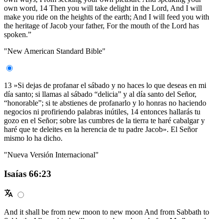
own word, 14 Then you will take delight in the Lord, And I will
make you ride on the heights of the earth; And I will feed you with
the heritage of Jacob your father, For the mouth of the Lord has
spoken.”
"New American Standard Bible"
13 »Si dejas de profanar el sábado y no haces lo que deseas en mi
día santo; si llamas al sábado “delicia” y al día santo del Señor,
“honorable”; si te abstienes de profanarlo y lo honras no haciendo
negocios ni profiriendo palabras inútiles, 14 entonces hallarás tu
gozo en el Señor; sobre las cumbres de la tierra te haré cabalgar y
haré que te deleites en la herencia de tu padre Jacob». El Señor
mismo lo ha dicho.
"Nueva Versión Internacional"
Isaías 66:23
And it shall be from new moon to new moon And from Sabbath to