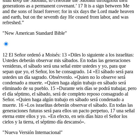
shall keep the Sabbath, to celebrate the Sabbath throughout their
generations as a permanent covenant.’ 17 It is a sign between Me
and the sons of Israel forever; for in six days the Lord made heaven
and earth, but on the seventh day He ceased from labor, and was
refreshed.”
"New American Standard Bible"
12 El Señor ordenó a Moisés: 13 «Diles lo siguiente a los israelitas:
Ustedes deberán observar mis sábados. En todas las generaciones
venideras, el sábado será una señal entre ustedes y yo, para que
sepan que yo, el Señor, los he consagrado. 14 »El sábado será para
ustedes un día sagrado. Obsérvenlo. »Quien no lo observe será
condenado a muerte. »Quien haga algún trabajo en sábado será
eliminado de su pueblo. 15 »Durante seis días se podrá trabajar, pero
el día séptimo, el sábado, será de completo reposo consagrado al
Señor. »Quien haga algún trabajo en sábado será condenado a
muerte. 16 »Los israelitas deberán observar el sábado. En todas las
generaciones futuras será para ellos un pacto perpetuo, 17 una señal
eterna entre ellos y yo. »En efecto, en seis días hizo el Señor los
cielos y la tierra, el séptimo día descansó».
"Nueva Versión Internacional"