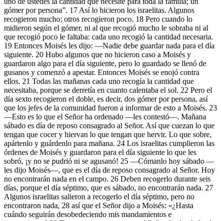
uno de ustedes la cantidad que necesite para toda la familia; un
gómer por persona”. 17 Así lo hicieron los israelitas. Algunos
recogieron mucho; otros recogieron poco. 18 Pero cuando lo
midieron según el gómer, ni al que recogió mucho le sobraba ni al
que recogió poco le faltaba: cada uno recogió la cantidad necesaria.
19 Entonces Moisés les dijo: —Nadie debe guardar nada para el día
siguiente. 20 Hubo algunos que no hicieron caso a Moisés y
guardaron algo para el día siguiente, pero lo guardado se llenó de
gusanos y comenzó a apestar. Entonces Moisés se enojó contra
ellos. 21 Todas las mañanas cada uno recogía la cantidad que
necesitaba, porque se derretía en cuanto calentaba el sol. 22 Pero el
día sexto recogieron el doble, es decir, dos gómer por persona, así
que los jefes de la comunidad fueron a informar de esto a Moisés. 23
—Esto es lo que el Señor ha ordenado —les contestó—. Mañana
sábado es día de reposo consagrado al Señor. Así que cuezan lo que
tengan que cocer y hiervan lo que tengan que hervir. Lo que sobre,
apártenlo y guárdenlo para mañana. 24 Los israelitas cumplieron las
órdenes de Moisés y guardaron para el día siguiente lo que les
sobró, ¡y no se pudrió ni se agusanó! 25 —Cómanlo hoy sábado —
les dijo Moisés—, que es el día de reposo consagrado al Señor. Hoy
no encontrarán nada en el campo. 26 Deben recogerlo durante seis
días, porque el día séptimo, que es sábado, no encontrarán nada. 27
Algunos israelitas salieron a recogerlo el día séptimo, pero no
encontraron nada, 28 así que el Señor dijo a Moisés: «¿Hasta
cuándo seguirán desobedeciendo mis mandamientos e