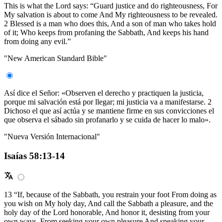
This is what the Lord says: “Guard justice and do righteousness, For
My salvation is about to come And My righteousness to be revealed.
2 Blessed is a man who does this, And a son of man who takes hold
of it; Who keeps from profaning the Sabbath, And keeps his hand
from doing any evil.”
"New American Standard Bible"
Así dice el Señor: «Observen el derecho y practiquen la justicia,
porque mi salvación está por llegar; mi justicia va a manifestarse. 2
Dichoso el que así actúa y se mantiene firme en sus convicciones el
que observa el sábado sin profanarlo y se cuida de hacer lo malo».
"Nueva Versión Internacional"
Isaías 58:13-14
13 “If, because of the Sabbath, you restrain your foot From doing as
you wish on My holy day, And call the Sabbath a pleasure, and the
holy day of the Lord honorable, And honor it, desisting from your
own ways, From seeking your own pleasure And speaking your