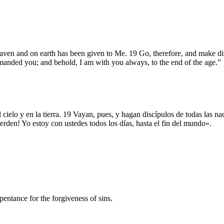
ven and on earth has been given to Me. 19 Go, therefore, and make disc
mmanded you; and behold, I am with you always, to the end of the age.”
cielo y en la tierra. 19 Vayan, pues, y hagan discípulos de todas las na
rden! Yo estoy con ustedes todos los días, hasta el fin del mundo».
pentance for the forgiveness of sins.