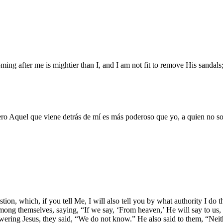
ing after me is mightier than I, and I am not fit to remove His sandals;
ro Aquel que viene detrás de mí es más poderoso que yo, a quien no soy 
tion, which, if you tell Me, I will also tell you by what authority I d
ong themselves, saying, “If we say, ‘From heaven,’ He will say to us,
wering Jesus, they said, “We do not know.” He also said to them, “Neith