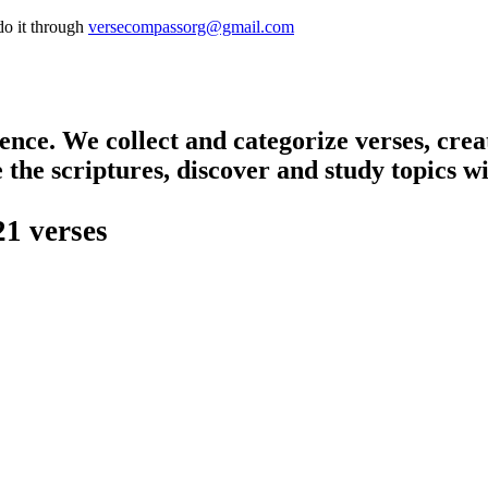
do it through
versecompassorg@gmail.com
nce. We collect and categorize verses, creati
re the scriptures, discover and study topics w
21 verses