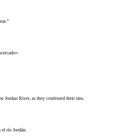
ear.”
 acercado».
e Jordan River, as they confessed their sins.
 el río Jordán.